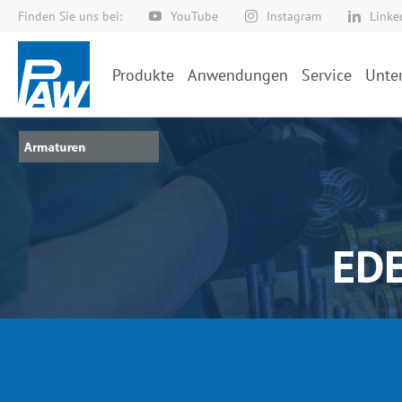
Finden Sie uns bei:
YouTube
Instagram
Linke
Direkt
zum
Inhalt
Produkte
Anwendungen
Service
Unte
ED