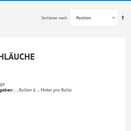
In
Sortieren nach
abs
Rei
HLÄUCHE
age
ngeben:
... Rollen à ... Meter pro Rolle