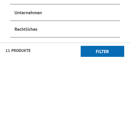
Unternehmen
Rechtliches
Social Media
11 PRODUKTE
FILTER
Jetzt anmelden
und auf dem Laufenden bleiben!