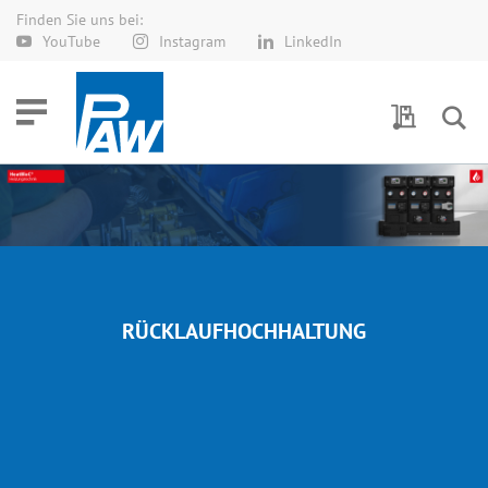
Finden Sie uns bei:
Direkt
YouTube
Instagram
LinkedIn
zum
Inhalt
Meine Anf
RÜCKLAUFHOCHHALTUNG