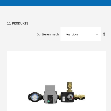
11 PRODUKTE
In
Sortieren nach
abs
Rei