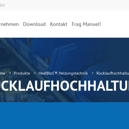
dIn
rnehmen
Download
Kontakt
Frag Manuel!
ome
Produkte
HeatBloC® Heizungstechnik
Rücklaufhochhalt
ÜCKLAUFHOCHHALTU