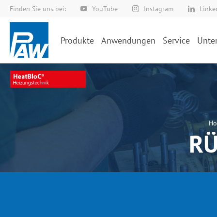
Finden Sie uns bei:
YouTube
Instagram
Linke
Direkt
zum
Inhalt
Produkte
Anwendungen
Service
Unte
H
R