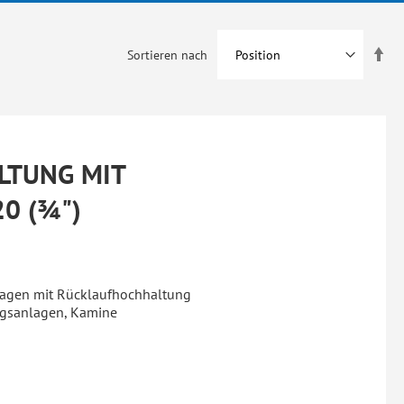
In
Sortieren nach
abs
Rei
LTUNG MIT
0 (¾")
agen mit Rücklaufhochhaltung
ungsanlagen, Kamine