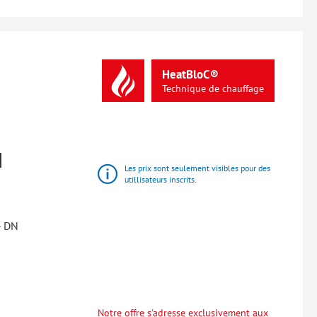
HeatBloC®
Technique
de
chauffage
N
Les prix sont seulement visibles pour des
utillisateurs inscrits.
- DN
Notre offre s'adresse exclusivement aux