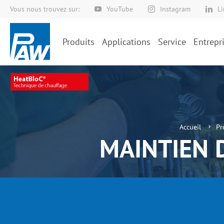
Vous nous trouvez sur:
YouTube
Instagram
L
Allez
au
contenu
Produits
Applications
Service
Entrepr
Accueil
Pr
MAINTIEN 