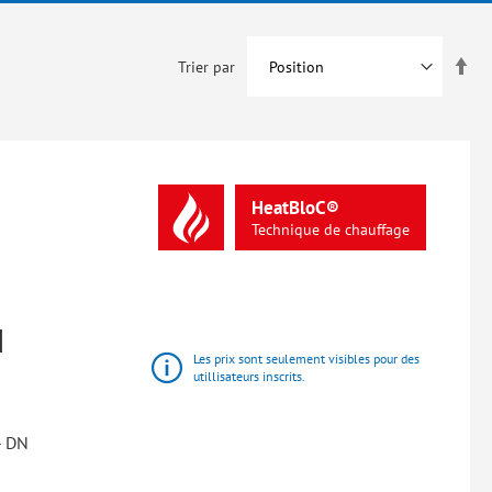
Par
Trier par
ord
déc
HeatBloC®
Technique
de
chauffage
N
Les prix sont seulement visibles pour des
utillisateurs inscrits.
- DN