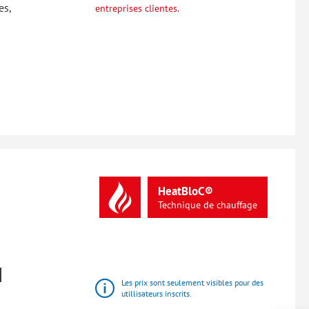
es,
entreprises clientes.
HeatBloC®
Technique
de
chauffage
N
Les prix sont seulement visibles pour des
utillisateurs inscrits.