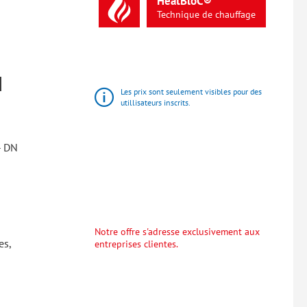
HeatBloC®
Technique
de
chauffage
N
Les prix sont seulement visibles pour des
utillisateurs inscrits.
- DN
Notre offre s'adresse exclusivement aux
es,
entreprises clientes.