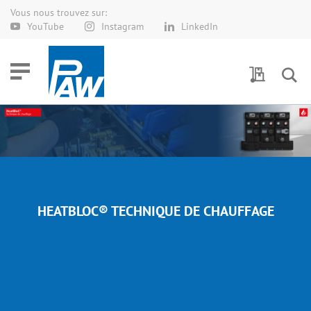
Vous nous trouvez sur:
Allez
YouTube
Instagram
LinkedIn
au
contenu
Demande 
HEATBLOC® TECHNIQUE DE CHAUFFAGE