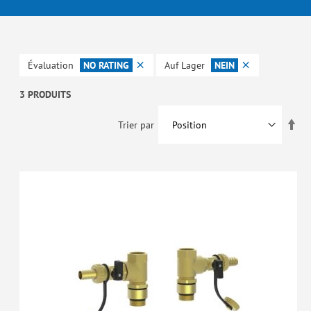
Évaluation
NO RATING
Auf Lager
NEIN
3 PRODUITS
Par
Trier par
ord
déc