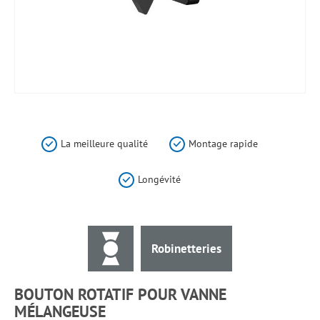
Skip
to
the
La meilleure qualité
Montage rapide
beginning
of
Longévité
the
images
gallery
Robinetteries
BOUTON ROTATIF POUR VANNE
MÉLANGEUSE