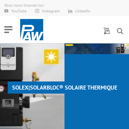
Vous nous trouvez sur:
Allez
YouTube
Instagram
LinkedIn
au
contenu
Demande 
SOLEX|SOLARBLOC® SOLAIRE THERMIQUE