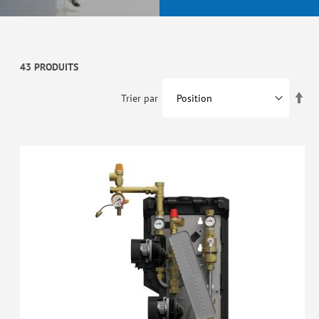
43 PRODUITS
Par
Trier par
ord
déc