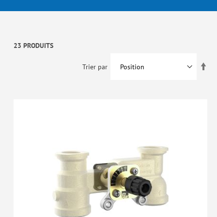
23 PRODUITS
Par
Trier par
ord
déc