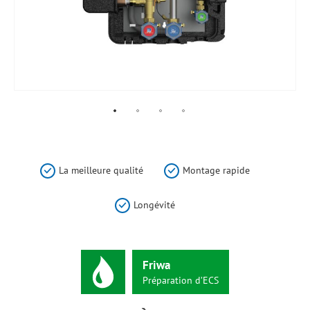
Skip
to
the
La meilleure qualité
Montage rapide
beginning
of
Longévité
the
images
gallery
Friwa
Préparation
d’ECS