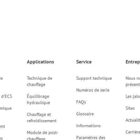
Applications
Service
Entrep
de
Technique de
Support technique
Nous n
chauffage
présen
Numéros de serie
 d'ECS
Équilibrage
Les jal
FAQs
hydraulique
rmique
Sites
Glossaire
Chauffage et
Actuali
refroidissement
Informations
ent
Carrièr
Module de post-
Paramètres des
es
chauffage