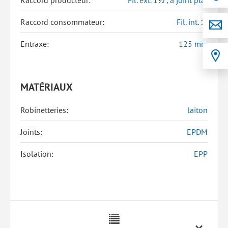
Raccord producteur:
Fil. ext. 1½", à joint plat
Raccord consommateur:
Fil. int. 1"
Entraxe:
125 mm
MATÉRIAUX
Robinetteries:
laiton
Joints:
EPDM
Isolation:
EPP