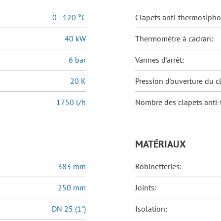
0 - 120 °C
Clapets anti-thermosipho
40 kW
Thermomètre à cadran:
6 bar
Vannes d'arrêt:
20 K
Pression d'ouverture du c
1750 l/h
Nombre des clapets anti
MATÉRIAUX
383 mm
Robinetteries:
250 mm
Joints:
DN 25 (1")
Isolation: