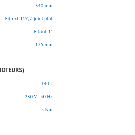
340 mm
Fil. ext. 1½", à joint plat
Fil. int. 1"
125 mm
MOTEURS)
140 s
230 V - 50 Hz
5 Nm