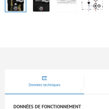
Skip
to
the
beginning
of
the
images
gallery
Données techniques
DONNÉES DE FONCTIONNEMENT