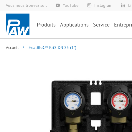
Vous nous trouvez sur:
YouTube
Instagram
L
Allez
au
contenu
Produits
Applications
Service
Entrepr
Accueil
HeatBloC® K32 DN 25 (1")
Skip
to
the
end
of
the
images
gallery