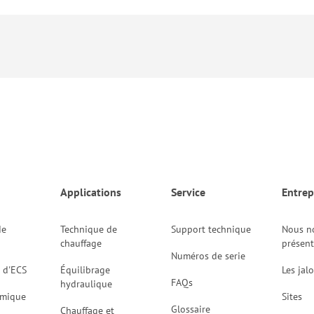
Applications
Service
Entrep
de
Technique de
Support technique
Nous n
chauffage
présen
Numéros de serie
 d'ECS
Équilibrage
Les jal
FAQs
hydraulique
rmique
Sites
Glossaire
Chauffage et