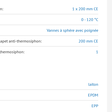
n:
1 x 200 mm CE
0 - 120 °C
Vannes à sphère avec poignée
lapet anti-thermosiphon:
200 mm CE
-thermosiphon:
1
laiton
EPDM
EPP