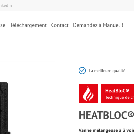
inkedIn
ise
Téléchargement
Contact
Demandez à Manuel !
La meilleure qualité
HeatBloC®
Technique
de
c
HEATBLOC® 
Vanne mélangeuse à 3 voi