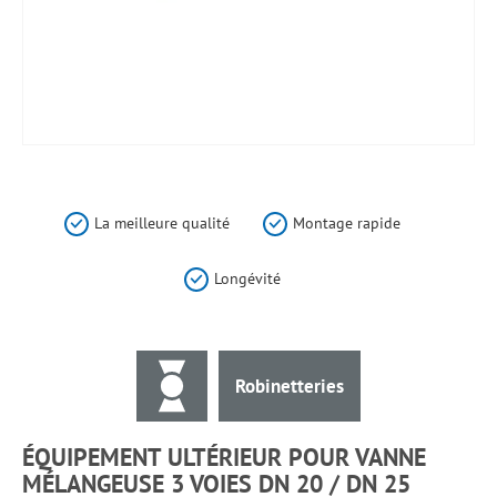
Skip
to
the
La meilleure qualité
Montage rapide
beginning
of
Longévité
the
images
gallery
Robinetteries
ÉQUIPEMENT ULTÉRIEUR POUR VANNE
MÉLANGEUSE 3 VOIES DN 20 / DN 25