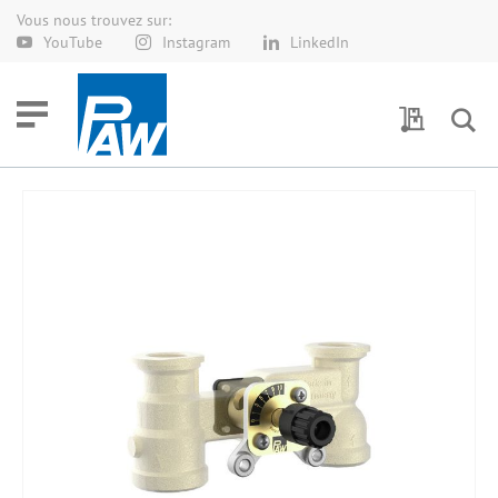
Vous nous trouvez sur:
Allez
YouTube
Instagram
LinkedIn
au
contenu
Demande 
Skip
to
the
end
of
the
images
gallery