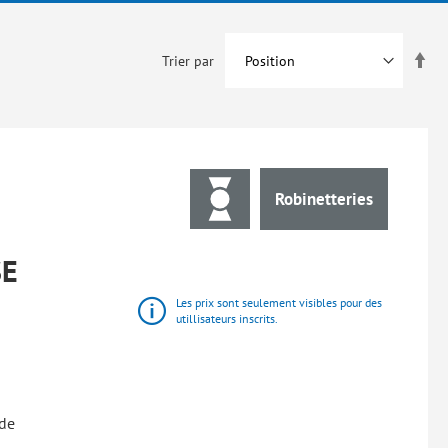
Par
Trier par
ord
déc
Robinetteries
SE
Les prix sont seulement visibles pour des
utillisateurs inscrits.
de