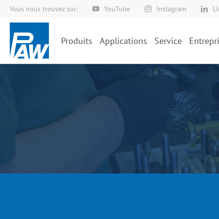
Vous nous trouvez sur:
YouTube
Instagram
L
Allez
au
contenu
Produits
Applications
Service
Entrepr