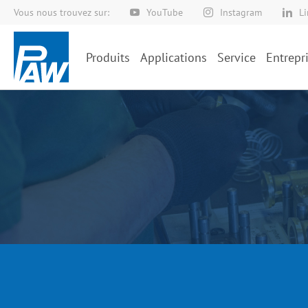
Vous nous trouvez sur:
YouTube
Instagram
L
Allez
au
contenu
Produits
Applications
Service
Entrepr