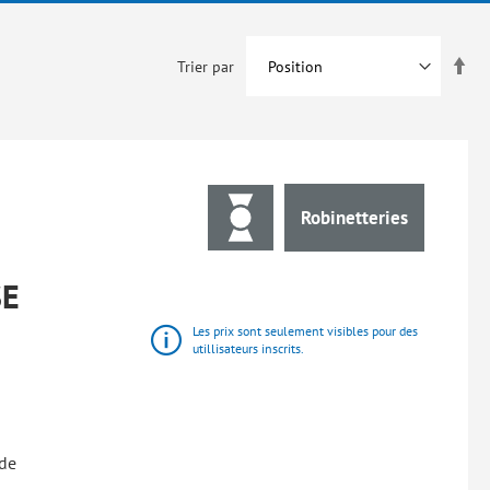
Par
Trier par
ord
déc
Robinetteries
SE
Les prix sont seulement visibles pour des
utillisateurs inscrits.
de