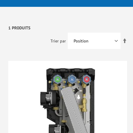
1 PRODUITS
Par
Trier par
ord
déc