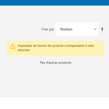
Par
Trier par
ord
déc
Impossible de trouver des produits correspondants à votre
sélection.
Pas d'autres produits