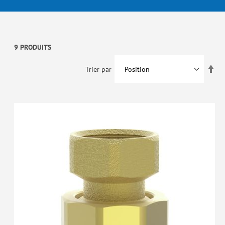
9 PRODUITS
Par
Trier par
ord
déc