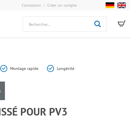
Connexion
Créer un compte
De
Rechercher
Montage rapide
Longévité
s
ISSÉ POUR PV3