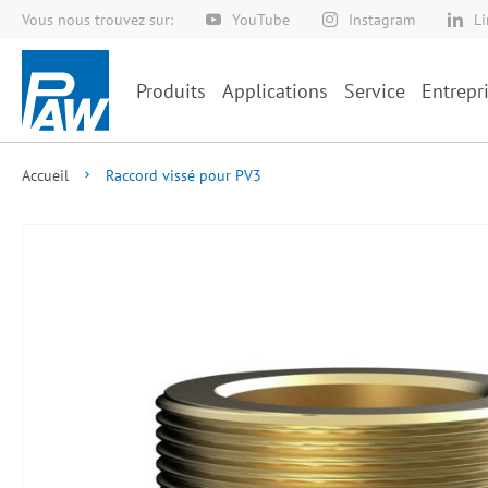
Vous nous trouvez sur:
YouTube
Instagram
L
Allez
au
contenu
Produits
Applications
Service
Entrepr
Accueil
Raccord vissé pour PV3
Skip
to
the
end
of
the
images
gallery