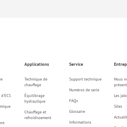
Applications
Service
Entrep
de
Technique de
Support technique
Nous n
chauffage
présen
Numéros de serie
 d'ECS
Équilibrage
Les jal
FAQs
hydraulique
rmique
Sites
Glossaire
Chauffage et
Actuali
refroidissement
Informations
ent