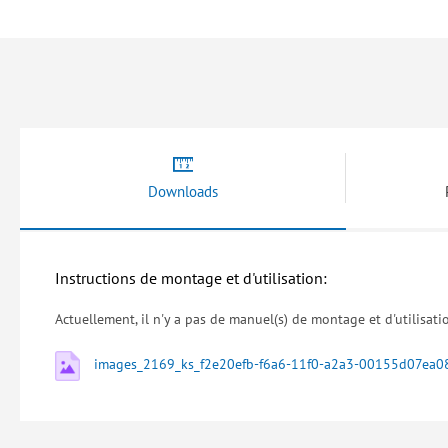
beginning
of
the
images
gallery
Downloads
Actuellement, il n'y a pas de manuel(s) de montage et d'utilisati
images_2169_ks_f2e20efb-f6a6-11f0-a2a3-00155d07ea0