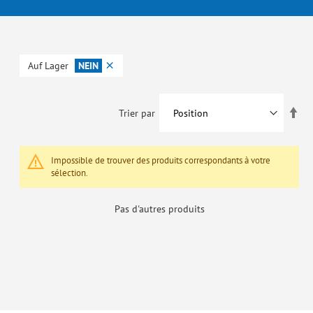
Auf Lager
NEIN
Par
Trier par
ord
déc
Impossible de trouver des produits correspondants à votre
sélection.
Pas d'autres produits