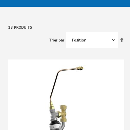
18 PRODUITS
Par
Trier par
ord
déc