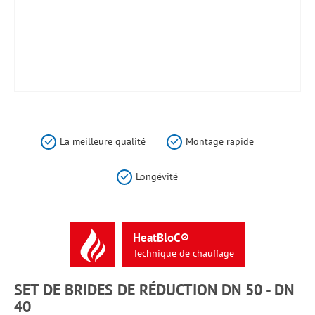
Skip
to
the
La meilleure qualité
Montage rapide
beginning
of
Longévité
the
images
gallery
HeatBloC®
Technique
de
chauffage
SET DE BRIDES DE RÉDUCTION DN 50 - DN
40