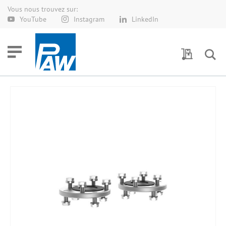
Vous nous trouvez sur:
Allez
YouTube
Instagram
LinkedIn
au
contenu
Demande 
Skip
to
the
end
of
the
images
gallery