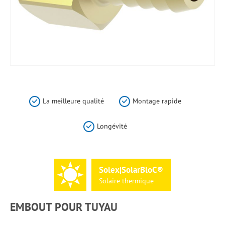
Skip
to
the
La meilleure qualité
Montage rapide
beginning
of
Longévité
the
images
gallery
Solex|SolarBloC®
Solaire
thermique
EMBOUT POUR TUYAU