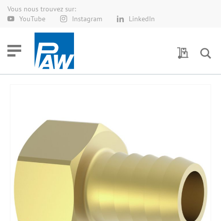
Vous nous trouvez sur:
Allez
YouTube
Instagram
LinkedIn
au
contenu
Demande 
Skip
to
the
end
of
the
images
gallery