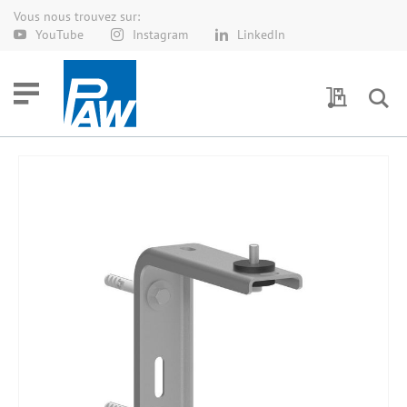
Vous nous trouvez sur:
Allez
YouTube
Instagram
LinkedIn
au
contenu
Demande 
Skip
to
the
end
of
the
images
gallery