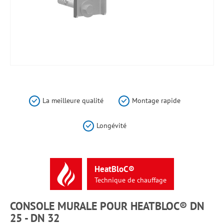
Skip
to
the
La meilleure qualité
Montage rapide
beginning
of
Longévité
the
images
gallery
HeatBloC®
Technique
de
chauffage
CONSOLE MURALE POUR HEATBLOC® DN
25 - DN 32