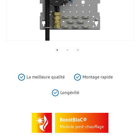
Skip
to
the
La meilleure qualité
Montage rapide
beginning
of
Longévité
the
images
gallery
BoostBloC®
Module
post-chauffage