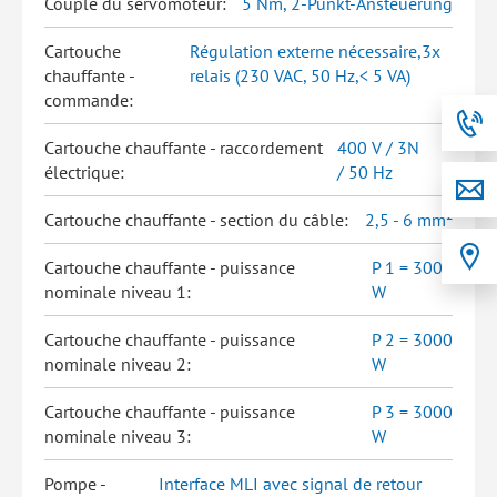
Couple du servomoteur:
5 Nm, 2-Punkt-Ansteuerung
Cartouche
Régulation externe nécessaire,3x
chauffante -
relais (230 VAC, 50 Hz,< 5 VA)
commande:
Cartouche chauffante - raccordement
400 V / 3N
électrique:
/ 50 Hz
Cartouche chauffante - section du câble:
2,5 - 6 mm²
Cartouche chauffante - puissance
P 1 = 3000
nominale niveau 1:
W
Cartouche chauffante - puissance
P 2 = 3000
nominale niveau 2:
W
Cartouche chauffante - puissance
P 3 = 3000
nominale niveau 3:
W
Pompe -
Interface MLI avec signal de retour