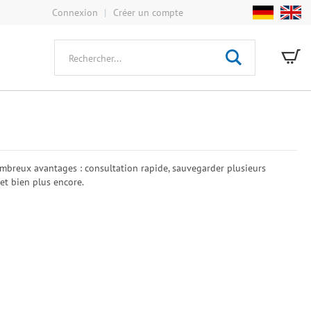
Connexion
Créer un compte
De
Rechercher
mbreux avantages : consultation rapide, sauvegarder plusieurs
et bien plus encore.