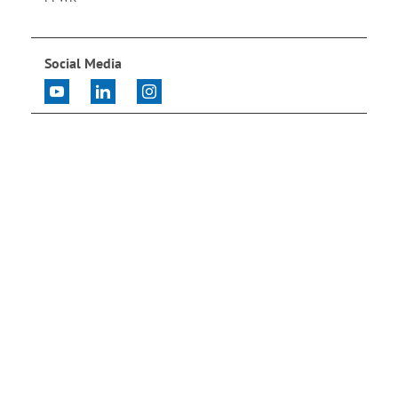
Social Media
Jetzt anmelden
und auf dem Laufenden bleiben!