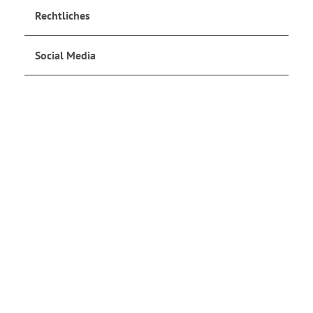
Rechtliches
Social Media
Jetzt anmelden
und auf dem Laufenden bleiben!