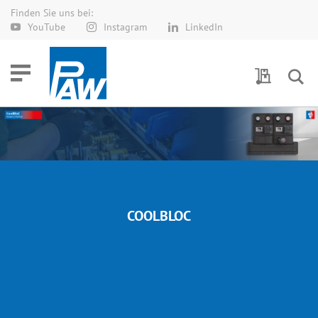
Finden Sie uns bei:
Direkt
YouTube
Instagram
LinkedIn
zum
Inhalt
Meine Anf
COOLBLOC