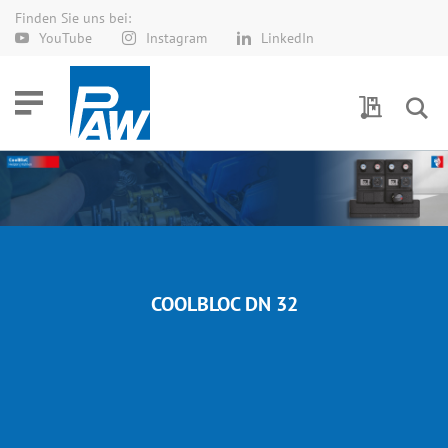
Finden Sie uns bei:
Direkt
YouTube
Instagram
LinkedIn
zum
Inhalt
Meine Anf
COOLBLOC DN 32