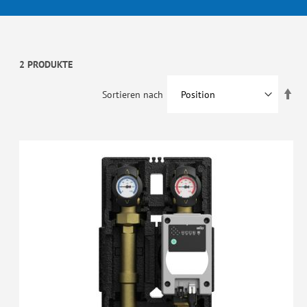
2 PRODUKTE
In
Sortieren nach
abs
Rei