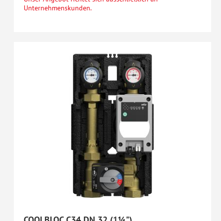
Unternehmenskunden.
COOLBLOC C34 DN 32 (1¼")