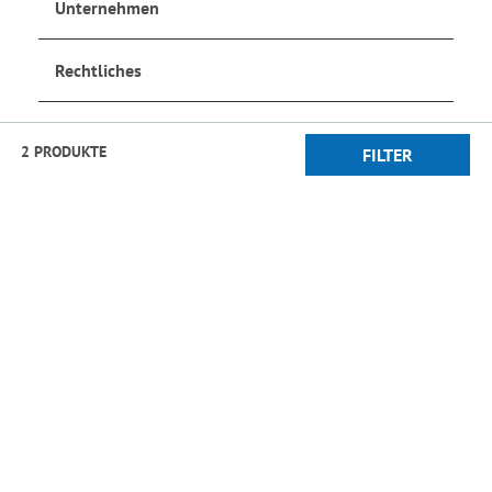
Unternehmen
Rechtliches
Social Media
2 PRODUKTE
FILTER
Jetzt anmelden
und auf dem Laufenden bleiben!