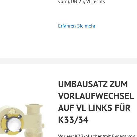
vorn), DN 25, VL rechts
Erfahren Sie mehr
UMBAUSATZ ZUM
VORLAUFWECHSEL
AUF VL LINKS FÜR
K33/34
Vorher:
K33-Mischer (mit Bypass von 