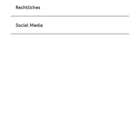
Rechtliches
Social Media
Jetzt anmelden
und auf dem Laufenden bleiben!