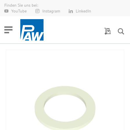
Finden Sie uns bei:
Direkt
YouTube
Instagram
LinkedIn
zum
Inhalt
Meine Anf
Zum
Ende
der
Bildergalerie
springen