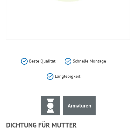
Zum
Anfang
der
Beste Qualität
Schnelle Montage
Bildergalerie
springen
Langlebigkeit
Armaturen
DICHTUNG FÜR MUTTER