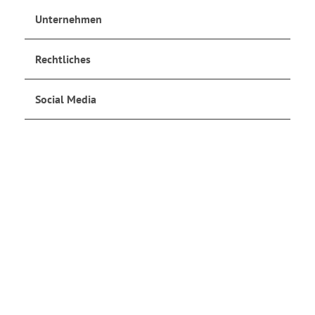
Unternehmen
Rechtliches
Social Media
Jetzt anmelden
und auf dem Laufenden bleiben!