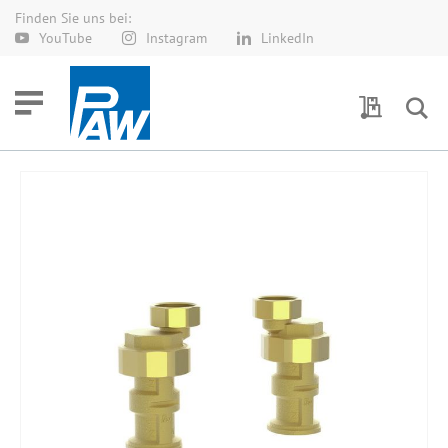
Finden Sie uns bei:
Direkt
YouTube
Instagram
LinkedIn
zum
Inhalt
Meine Anf
Zum
Ende
der
Bildergalerie
springen