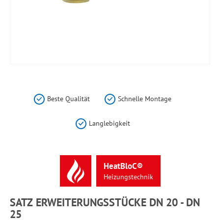
Zum
Anfang
der
Beste Qualität
Schnelle Montage
Bildergalerie
springen
Langlebigkeit
HeatBloC®
Heizungstechnik
SATZ ERWEITERUNGSSTÜCKE DN 20 - DN
25