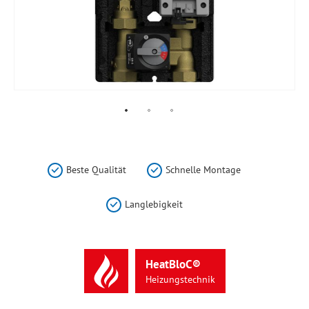
Zum
Anfang
der
Beste Qualität
Schnelle Montage
Bildergalerie
springen
Langlebigkeit
HeatBloC®
Heizungstechnik