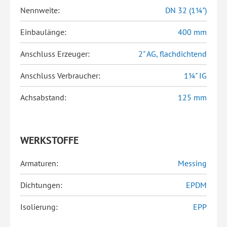
Nennweite:
DN 32 (1¼")
Einbaulänge:
400 mm
Anschluss Erzeuger:
2" AG, flachdichtend
Anschluss Verbraucher:
1¼" IG
Achsabstand:
125 mm
WERKSTOFFE
Armaturen:
Messing
Dichtungen:
EPDM
Isolierung:
EPP