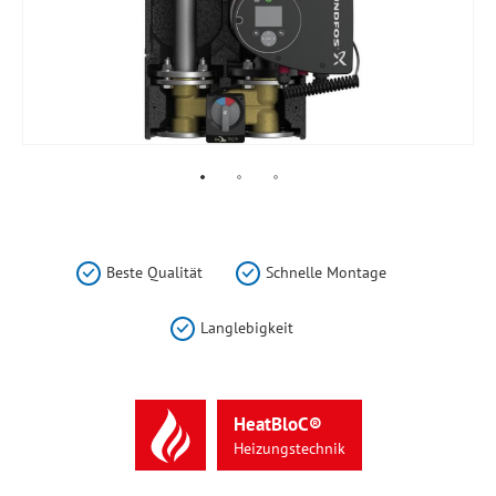
Zum
Anfang
der
Beste Qualität
Schnelle Montage
Bildergalerie
springen
Langlebigkeit
HeatBloC®
Heizungstechnik