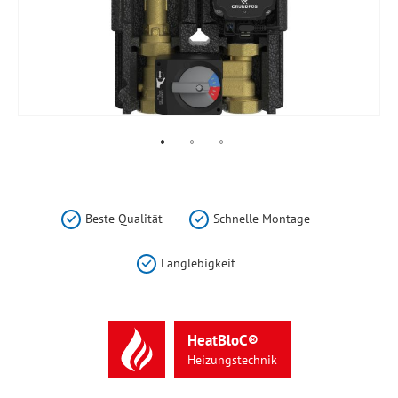
Zum
Anfang
der
Beste Qualität
Schnelle Montage
Bildergalerie
springen
Langlebigkeit
HeatBloC®
Heizungstechnik