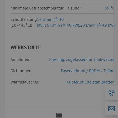
Maximale Betriebstemperatur Heizung:
85 °C
Schüttleistung
12 l/min (≙ 30
(10 ->45°C):
kW),16 l/min (≙ 40 kW),20 l/min (≙ 49 kW)
WERKSTOFFE
Armaturen:
Messing, zugelassen für Trinkwasser
Dichtungen:
Faserverbund / EPDM / Teflon
Wärmetauscher:
Kupferlot,Edelstahlplatten