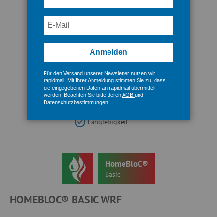
Anmelden
Für den Versand unserer Newsletter nutzen wir
Zum
rapidmail. Mit Ihrer Anmeldung stimmen Sie zu, dass
Anfang
die eingegebenen Daten an rapidmail übermittelt
werden. Beachten Sie bitte deren
AGB
und
der
Beste Qualität
Schnelle Montage
Datenschutzbestimmungen
.
Bildergalerie
springen
Langlebigkeit
HomeBloC®
Basic
HOMEBLOC® BASIC WRF