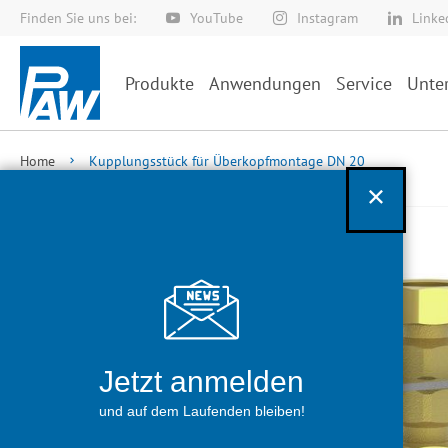
Finden Sie uns bei:
YouTube
Instagram
Linke
Direkt
zum
Inhalt
Produkte
Anwendungen
Service
Unte
Home
Kupplungsstück für Überkopfmontage DN 20
Zum
Ende
Schließen
der
Bildergalerie
springen
Jetzt anmelden
und auf dem Laufenden bleiben!