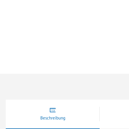
Bildergalerie
springen
Beschreibung