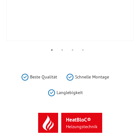
Zum
Anfang
der
Beste Qualität
Schnelle Montage
Bildergalerie
springen
Langlebigkeit
HeatBloC®
Heizungstechnik