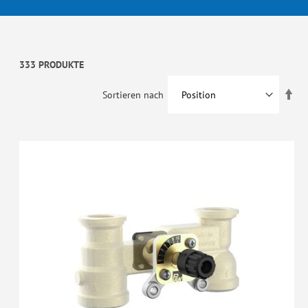
333 PRODUKTE
In
Sortieren nach
abs
Rei