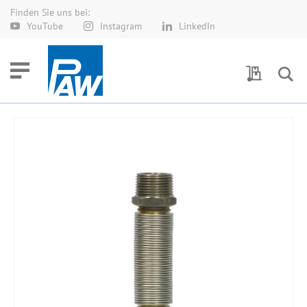
Finden Sie uns bei:
Direkt
YouTube
Instagram
LinkedIn
zum
Inhalt
Meine Anf
Zum
Ende
der
Bildergalerie
springen