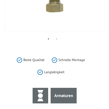
Zum
Anfang
der
Beste Qualität
Schnelle Montage
Bildergalerie
springen
Langlebigkeit
Armaturen