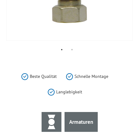
Zum
Anfang
der
Beste Qualität
Schnelle Montage
Bildergalerie
springen
Langlebigkeit
Armaturen