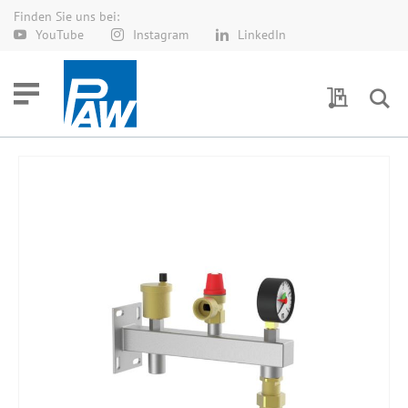
Finden Sie uns bei:
Direkt
YouTube
Instagram
LinkedIn
zum
Inhalt
Meine Anf
Zum
Ende
der
Bildergalerie
springen