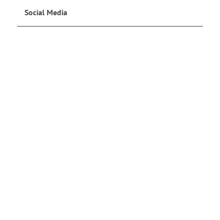
Social Media
Jetzt anmelden
und auf dem Laufenden bleiben!