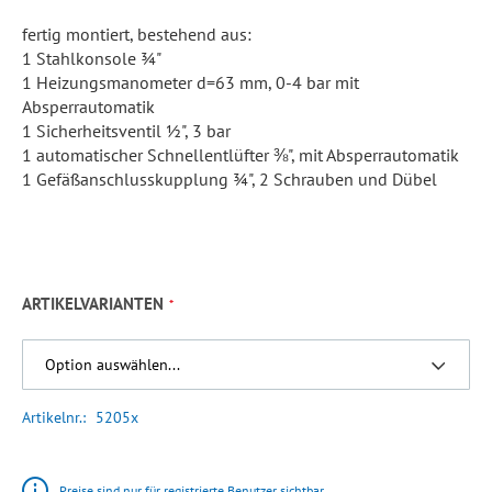
fertig montiert, bestehend aus:
1 Stahlkonsole ¾"
1 Heizungsmanometer d=63 mm, 0-4 bar mit
Absperrautomatik
1 Sicherheitsventil ½", 3 bar
1 automatischer Schnellentlüfter ⅜", mit Absperrautomatik
1 Gefäßanschlusskupplung ¾", 2 Schrauben und Dübel
ARTIKELVARIANTEN
Artikelnr.
5205x
Preise sind nur für registrierte Benutzer sichtbar