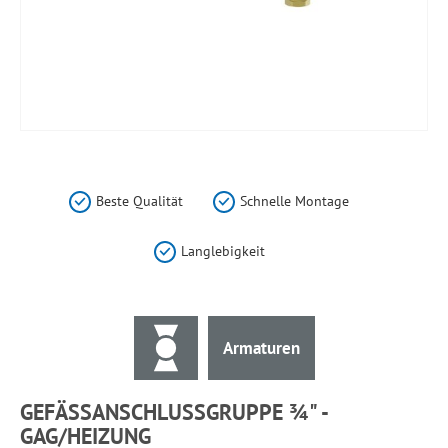
Zum
Anfang
der
Beste Qualität
Schnelle Montage
Bildergalerie
springen
Langlebigkeit
Armaturen
GEFÄSSANSCHLUSSGRUPPE ¾" - G
AG/HEIZUNG