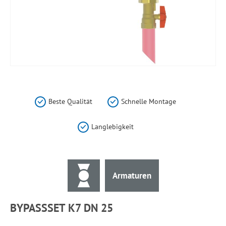
Zum
Anfang
der
Beste Qualität
Schnelle Montage
Bildergalerie
springen
Langlebigkeit
Armaturen
BYPASSSET K7 DN 25