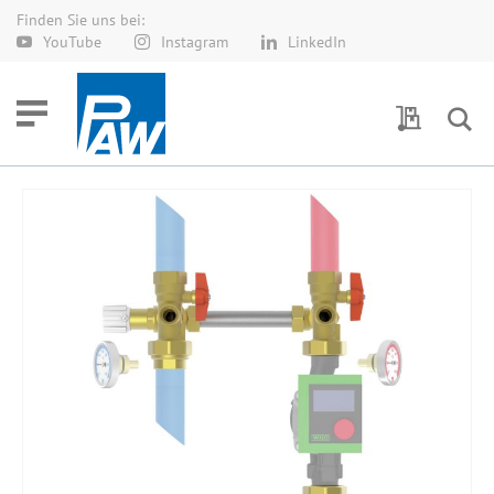
Finden Sie uns bei:
Direkt
YouTube
Instagram
LinkedIn
zum
Inhalt
Meine Anf
Zum
Ende
der
Bildergalerie
springen