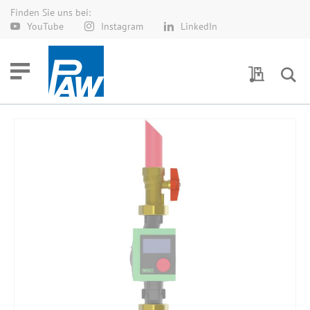
Finden Sie uns bei:
Direkt
YouTube
Instagram
LinkedIn
zum
Inhalt
Meine Anf
Zum
Ende
der
Bildergalerie
springen