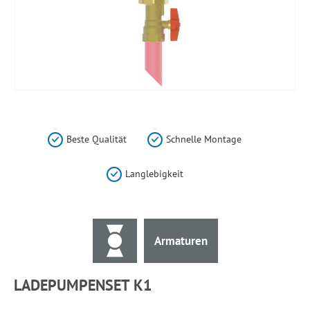
Zum
Anfang
der
Beste Qualität
Schnelle Montage
Bildergalerie
springen
Langlebigkeit
Armaturen
LADEPUMPENSET K1