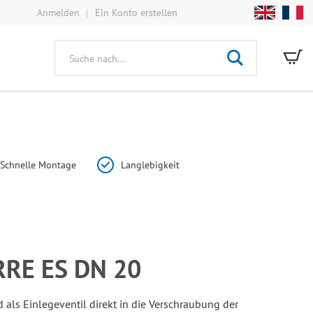
Anmelden
Ein Konto erstellen
Mei
Suche
Schnelle Montage
Langlebigkeit
RE ES DN 20
 als Einlegeventil direkt in die Verschraubung der