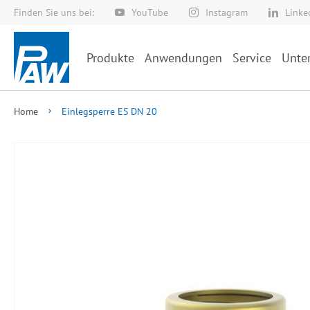
Finden Sie uns bei:
YouTube
Instagram
Linke
Direkt
zum
Inhalt
Produkte
Anwendungen
Service
Unte
Home
Einlegsperre ES DN 20
Zum
Ende
der
Bildergalerie
springen