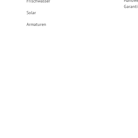
Handwe
Frischwasser
Garanti
Solar
Armaturen
Jetzt anmelden
und auf dem Laufenden bleiben!