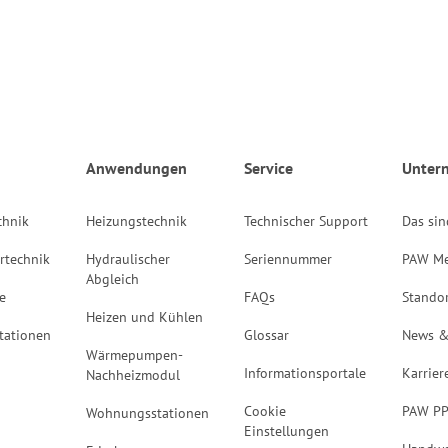
Anwendungen
Service
Unter
chnik
Heizungstechnik
Technischer Support
Das sin
rtechnik
Hydraulischer
Seriennummer
PAW Me
Abgleich
e
FAQs
Stando
Heizen und Kühlen
tationen
Glossar
News &
Wärmepumpen-
Informationsportale
Karrier
Nachheizmodul
Cookie
PAW P
Wohnungsstationen
Einstellungen