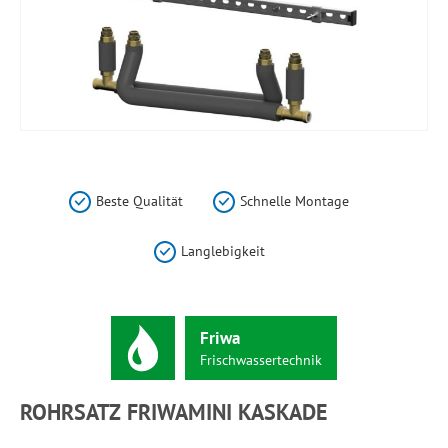
Zum
Anfang
der
Beste Qualität
Schnelle Montage
Bildergalerie
springen
Langlebigkeit
Friwa
Frischwassertechnik
ROHRSATZ FRIWAMINI KASKADE