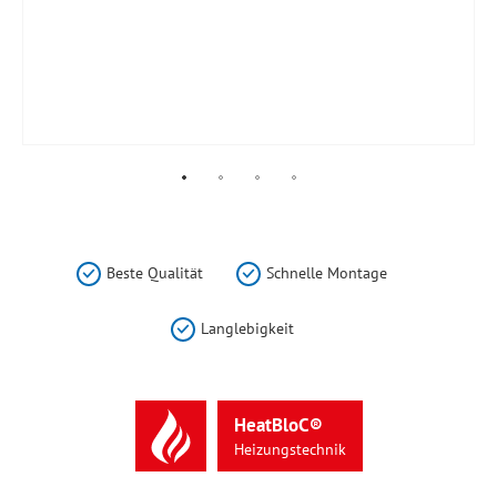
Zum
Anfang
der
Beste Qualität
Schnelle Montage
Bildergalerie
springen
Langlebigkeit
HeatBloC®
Heizungstechnik