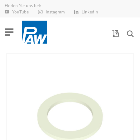
Finden Sie uns bei:
Direkt
YouTube
Instagram
LinkedIn
zum
Inhalt
Meine Anf
Zum
Ende
der
Bildergalerie
springen