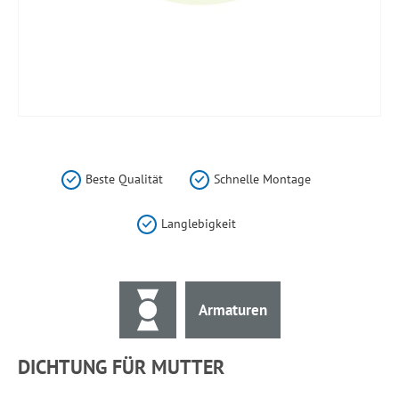
Zum
Anfang
der
Beste Qualität
Schnelle Montage
Bildergalerie
springen
Langlebigkeit
Armaturen
DICHTUNG FÜR MUTTER