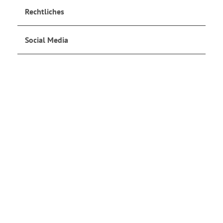
Rechtliches
Social Media
Jetzt anmelden
und auf dem Laufenden bleiben!