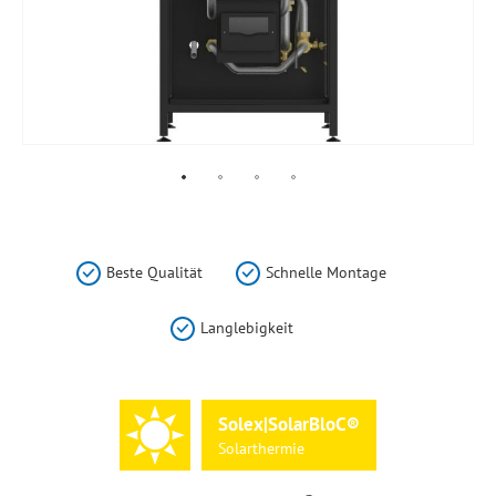
Zum
Anfang
der
Beste Qualität
Schnelle Montage
Bildergalerie
springen
Langlebigkeit
Solex|SolarBloC®
Solarthermie